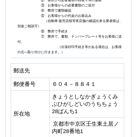
② 弊所から必要書類や段取り等の連絡
③ お客様からの必要書類のご送付
④ 弊所で書類確認
⑤ お客様からの代金のお振込み
（自動車 販売店様等実店舗の確認出来る業者様は、
別途ご相談可）
⑥ 弊所で手続き
⑦ 弊所で、書類、ナンバープレート等をお客様に送
付。
（出張封印手続き等がある場合は、お客様
の元へ取り付けに行きます。）
郵送先
郵便番号
６０４－８８４１
きょうとしなかぎょうくみ
ぶひがしどいのうちちょう
28ばんち1
所在地
京都市中京区壬生東土居ノ
内町28番地1