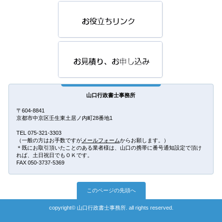
山口行政書士事務所
〒604-8841
京都市中京区壬生東土居ノ内町28番地1
TEL 075-321-3303
（一般の方はお手数ですが
メールフォーム
からお願します。）
＊既にお取引頂いたことのある業者様は、山口の携帯に番号通知設定で頂け
れば、土日祝日でもＯＫです。
FAX 050-3737-5369
このページの先頭へ
copyright© 山口行政書士事務所. all rights reserved.