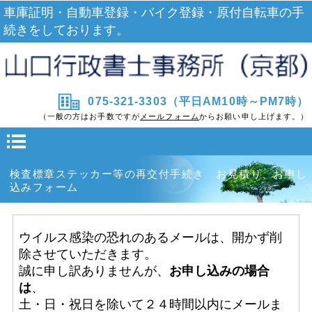
車庫証明・自動車登録・バイク登録・原付自転車の手
続きをしております。
075-321-3303（平日AM10時～PM7時）
（一般の方はお手数ですが
メールフォーム
からお願い申し上げます。）
検査標章ステッカー等の再交付手続き お見積り、お申し
込みフォーム
ウイルス感染の恐れのあるメールは、開かず削
除させていただきます。
誠に申し訳ありませんが、
お申し込みの場合
は
、
土・日・祝日を除いて２４時間以内にメールま